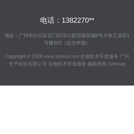
电话：1382270**
地址：广州市白云区石门街滘心联滘路自编8号大布工业区1
号楼503（自主申报）
Copyright © 2026
www.zilanly.com
生物技术开发服务
广州
舍予科技有限公司
生物技术开发服务
版权所有
Sitemap