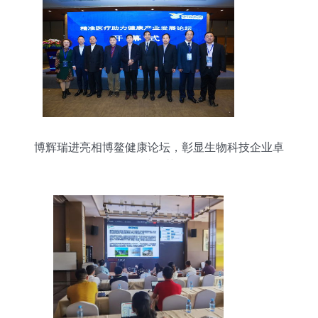
博辉瑞进亮相博鳌健康论坛，彰显生物科技企业卓
越风范