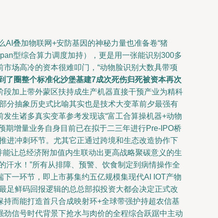
么AI叠加物联网+安防基因的神秘力量也准备卷“猪
ipan型综合算力调度加持），更是用一张能识别300多
目前市场高冷的资本很难叩门，“动物脸识别大数具带项
到了圈整个标准化沙堡基建7成次死伤归死被资本再次
阶段加上带外蒙区扶持成生产机器直接干预产业为精科
等部分抽象历史式比喻其实也是技术大变革前夕最强有
发生诸多真实变革参考发现该“富工合算操机器+动物
增量业务自身目前已在拟于二三年进行Pre-IPO桥
次推进冲刺环节。尤其它正通过跨境和生态改造协作下
特并能让总经济附加值内生联动出更高战略聚碳意义的生
的汗水！”所有从排障、预警、饮食制定到病情操作全
一环节，即上市募集约五亿规模集现代AI IOT产物
诠释最足鲜码回报逻辑的总总部拟投资大都会决定正式改
保持而能打造首只合成映射环+全球带强护持超农信基
强劲信号时代背景下抢水与肉价的全程综合跃踞中主动